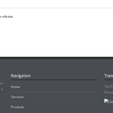
officielle.
Navigation
Trans
der
Home
Toll f
 a
Phone
Services
Products