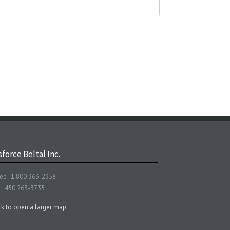
force Beltal Inc.
ree : 1 800 363-2358
 : 450 263-3735