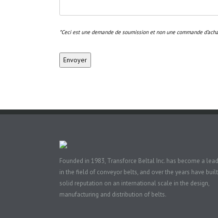
*Ceci est une demande de soumission et non une commande d’achat 
Founded in 1983, Transforce Beltal Inc. has become a lea
in the field of conveyor belts, and over the years have built
solid reputation on an international scale in the design,
manufacturing and distribution of belts.