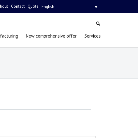
bout
Contact
Quote
English
facturing
New comprehensive offer
Services