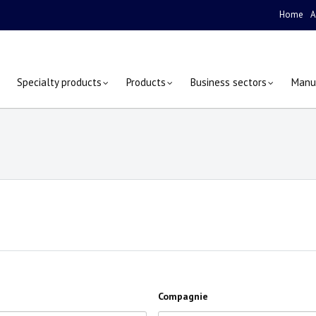
Home
A
Specialty products
Products
Business sectors
Manu
Compagnie