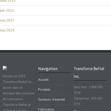
août 2015
juin 2015
mai 2015
mai 2014
Navigation
Transforce Beltal
Inc.
Fondée en 1983,
Accueil
Transforce Beltal Inc.
Sans frais : 1 800 363-
œuvre dans le
Produits
2358
domaine des courroies
Téléphone : 450 263-
de convoyeurs.
Secteurs d’activité
3735
Transforce Beltal se
Fabrication
distingue par son