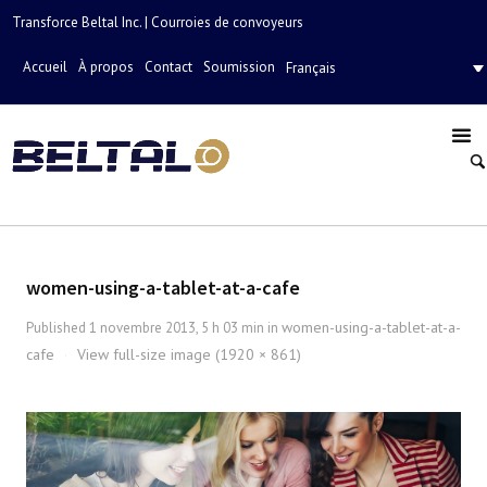
Transforce Beltal Inc. | Courroies de convoyeurs
Accueil
À propos
Contact
Soumission
Français
women-using-a-tablet-at-a-cafe
women-using-a-tablet-at-a-
Published
1 novembre 2013, 5 h 03 min
in
cafe
View full-size image (1920 × 861)
·