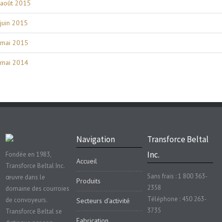
août 2015
juin 2015
mai 2015
mai 2014
Navigation
Transforce Beltal
Inc.
Fondée en 1983,
Accueil
Transforce Beltal Inc.
Sans frais : 1 800 363-
œuvre dans le
Produits
2358
domaine des courroies
Téléphone : 450 263-
de convoyeurs.
Secteurs d’activité
3735
Transforce Beltal se
Fabrication