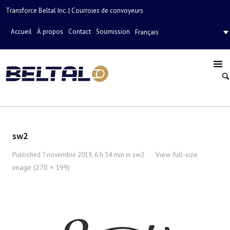
Transforce Beltal Inc. | Courroies de convoyeurs
Accueil
À propos
Contact
Soumission
Français
sw2
sw2
View full-size
Published
7 novembre 2013, 6 h 54 min
in
·
image (270 × 199)