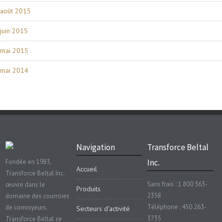
août 2015
juin 2015
mai 2015
mai 2014
Navigation
Transforce Beltal
Inc.
Fondée en 1983,
Accueil
Transforce Beltal Inc.
Sans frais : 1 800 363-
œuvre dans le
Produits
2358
domaine des courroies
Téléphone : 450 263-
de convoyeurs.
Secteurs d’activité
3735
Transforce Beltal se