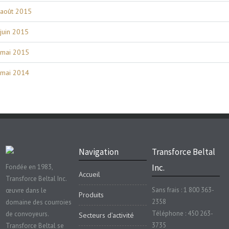
août 2015
juin 2015
mai 2015
mai 2014
Navigation
Transforce Beltal
Inc.
Fondée en 1983,
Accueil
Transforce Beltal Inc.
Sans frais : 1 800 363-
œuvre dans le
Produits
2358
domaine des courroies
Téléphone : 450 263-
de convoyeurs.
Secteurs d’activité
3735
Transforce Beltal se