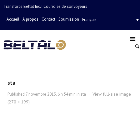
Transforce Beltal Inc. | Courroies de convoyeurs
Accueil
À propos
Contact
Soumission
Français
sta
sta
View full-size image
Published
7 novembre 2013, 6 h 54 min
in
·
(270 × 199)