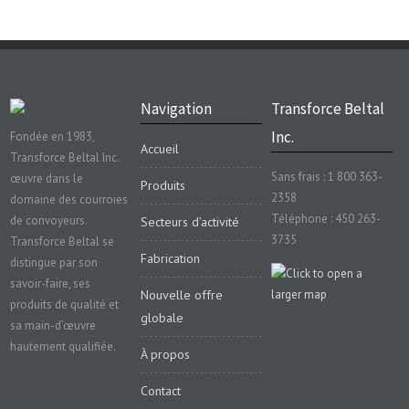
Navigation
Transforce Beltal
Inc.
Fondée en 1983,
Accueil
Transforce Beltal Inc.
Sans frais : 1 800 363-
œuvre dans le
Produits
2358
domaine des courroies
Téléphone : 450 263-
de convoyeurs.
Secteurs d’activité
3735
Transforce Beltal se
Fabrication
distingue par son
savoir-faire, ses
Nouvelle offre
produits de qualité et
globale
sa main-d’œuvre
hautement qualifiée.
À propos
Contact