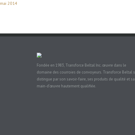
mai 2014
Fondée en 1983, Transforce Beltal Inc. œuvre dans le
domaine des courroies de convoyeurs. Transforce Beltal 
distingue par son savoir-faire, ses produits de qualité et sa
main-d’œuvre hautement qualifiée.