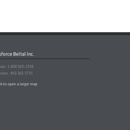
force Beltal Inc.
rais : 1 800 363-2358
hone : 450 263-3735