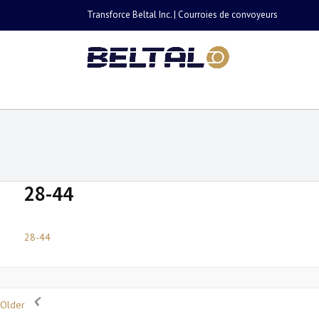
Transforce Beltal Inc. | Courroies de convoyeurs
28-44
28-44
Older