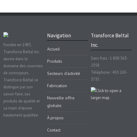
Navigation
Transforce Beltal
Inc.
Fondée en 1983,
Accueil
Transforce Beltal Inc.
Sans frais : 1 800 363-
œuvre dans le
Produits
2358
domaine des courroies
Téléphone : 450 263-
de convoyeurs.
Secteurs d’activité
3735
Transforce Beltal se
Fabrication
distingue par son
savoir-faire, ses
Nouvelle offre
produits de qualité et
globale
sa main-d’œuvre
hautement qualifiée.
À propos
Contact