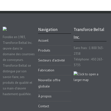
Navigation
Transforce Beltal
Inc.
Fondée en 1983,
Accueil
Transforce Beltal Inc.
Sans frais : 1 800 363-
œuvre dans le
Produits
2358
domaine des courroies
Téléphone : 450 263-
de convoyeurs.
Secteurs d’activité
3735
Transforce Beltal se
Fabrication
distingue par son
savoir-faire, ses
Nouvelle offre
produits de qualité et
globale
sa main-d’œuvre
hautement qualifiée.
À propos
Contact