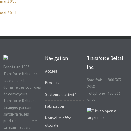
mai 2015
mai 2014
Navigation
Transforce Beltal
Inc.
Fondée en 1983,
Accueil
Transforce Beltal Inc.
Sans frais : 1 800 363-
œuvre dans le
Produits
2358
domaine des courroies
Téléphone : 450 263-
de convoyeurs.
Secteurs d’activité
3735
Transforce Beltal se
Fabrication
distingue par son
savoir-faire, ses
Nouvelle offre
produits de qualité et
globale
sa main-d’œuvre