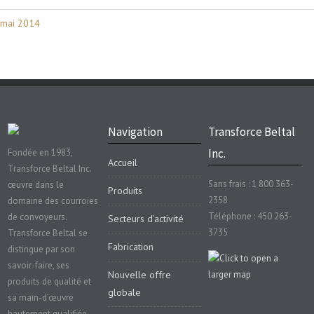
mai 2014
Navigation
Transforce Beltal
Inc.
Fondée en 1983,
Accueil
Transforce Beltal Inc.
Sans frais : 1 800 363-
œuvre dans le
Produits
2358
domaine des courroies
Téléphone : 450 263-
de convoyeurs.
Secteurs d’activité
3735
Transforce Beltal se
Fabrication
distingue par son
savoir-faire, ses
Nouvelle offre
produits de qualité et
globale
sa main-d’œuvre
hautement qualifiée.