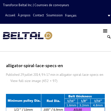
Transforce Beltal Inc. | Courroies de convoyeurs
Accueil
À propos
Contact
Soumission
Français
alligator-spiral-lace-specs-en
alligator-spiral-lace-specs-en
Published
29 juillet 2014, 9 h 17 min
in
View full-size image (432 × 97)
·