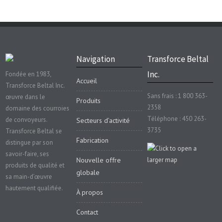
Navigation
Transforce Beltal
Inc.
Fondée en 1983,
Accueil
Transforce Beltal Inc.
Sans frais : 1 800 363-
œuvre dans le
Produits
2358
domaine des courroies
Téléphone : 450 263-
de convoyeurs.
Secteurs d’activité
3735
Transforce Beltal se
Fabrication
distingue par son
savoir-faire, ses
Nouvelle offre
produits de qualité et
globale
sa main-d’œuvre
hautement qualifiée.
À propos
Contact