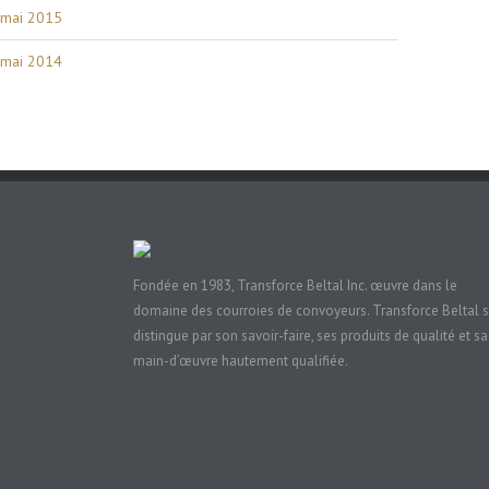
mai 2015
mai 2014
Fondée en 1983, Transforce Beltal Inc. œuvre dans le
domaine des courroies de convoyeurs. Transforce Beltal 
distingue par son savoir-faire, ses produits de qualité et sa
main-d’œuvre hautement qualifiée.