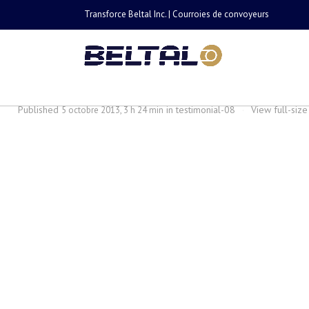
Transforce Beltal Inc. | Courroies de convoyeurs
testimonial-08
Published
in
testimonial-08
·
View full-siz
5 octobre 2013, 3 h 24 min