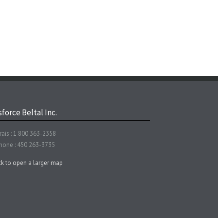
force Beltal Inc.
rais : 1 800 363-2358
hone : 450 263-3735