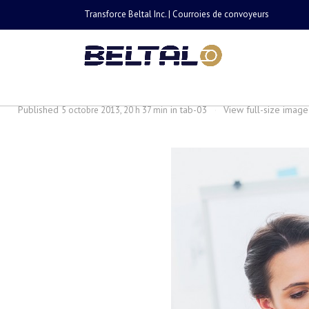
Transforce Beltal Inc. | Courroies de convoyeurs
tab-03
Published
in
tab-03
·
View full-size imag
5 octobre 2013, 20 h 37 min