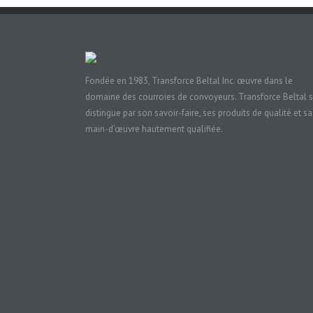
Fondée en 1983, Transforce Beltal Inc. œuvre dans le
domaine des courroies de convoyeurs. Transforce Beltal 
distingue par son savoir-faire, ses produits de qualité et sa
main-d’œuvre hautement qualifiée.