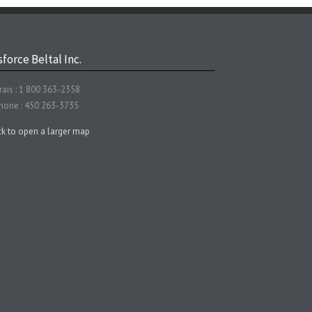
force Beltal Inc.
rais : 1 800 363-2358
hone : 450 263-3735