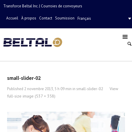
Transforce Beltal Inc. | Courroies de convoyeurs
Accueil
À propos
Contact
Soumission
Français
small-slider-02
small-slider-02
View
Published
2 novembre 2013, 5 h 09 min
in
·
full-size image (537 × 358)