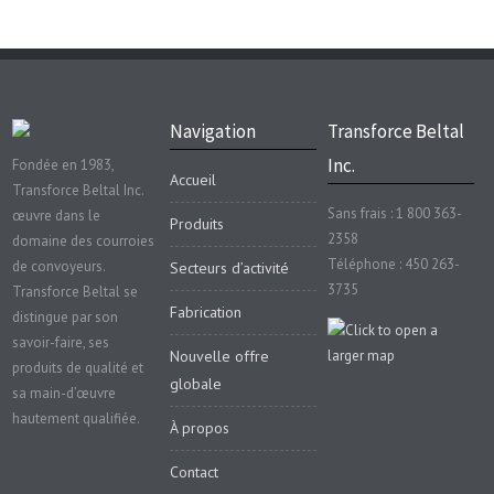
Navigation
Transforce Beltal
Inc.
Fondée en 1983,
Accueil
Transforce Beltal Inc.
Sans frais : 1 800 363-
œuvre dans le
Produits
2358
domaine des courroies
Téléphone : 450 263-
de convoyeurs.
Secteurs d’activité
3735
Transforce Beltal se
Fabrication
distingue par son
savoir-faire, ses
Nouvelle offre
produits de qualité et
globale
sa main-d’œuvre
hautement qualifiée.
À propos
Contact