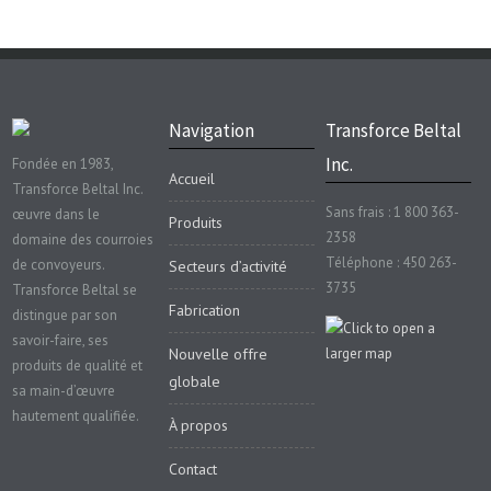
Navigation
Transforce Beltal
Inc.
Fondée en 1983,
Accueil
Transforce Beltal Inc.
Sans frais : 1 800 363-
œuvre dans le
Produits
2358
domaine des courroies
Téléphone : 450 263-
de convoyeurs.
Secteurs d’activité
3735
Transforce Beltal se
Fabrication
distingue par son
savoir-faire, ses
Nouvelle offre
produits de qualité et
globale
sa main-d’œuvre
hautement qualifiée.
À propos
Contact