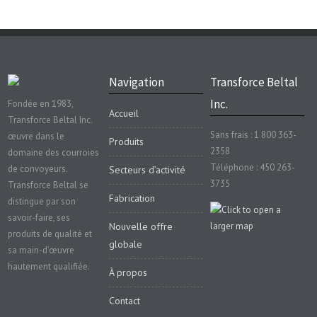
Navigation
Transforce Beltal
Inc.
Fondée en 1983,
Accueil
Transforce Beltal Inc.
Sans frais : 1 800 363-
œuvre dans le
Produits
2358
domaine des courroies
Téléphone : 450 263-
de convoyeurs.
Secteurs d’activité
3735
Transforce Beltal se
Fabrication
distingue par son
savoir-faire, ses
Nouvelle offre
produits de qualité et
globale
sa main-d’œuvre
hautement qualifiée.
À propos
Contact