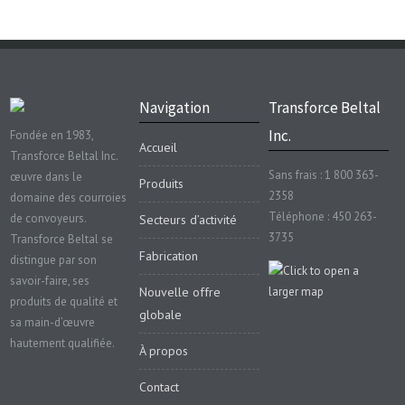
Navigation
Transforce Beltal
Inc.
Fondée en 1983,
Accueil
Transforce Beltal Inc.
Sans frais : 1 800 363-
œuvre dans le
Produits
2358
domaine des courroies
Téléphone : 450 263-
de convoyeurs.
Secteurs d’activité
3735
Transforce Beltal se
Fabrication
distingue par son
savoir-faire, ses
Nouvelle offre
produits de qualité et
globale
sa main-d’œuvre
hautement qualifiée.
À propos
Contact