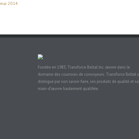
mai 2014
Fondée en 1983, Transforce Beltal Inc. œuvre dans le
domaine des courroies de convoyeurs. Transforce Beltal 
distingue par son savoir-faire, ses produits de qualité et sa
main-d’œuvre hautement qualifiée.