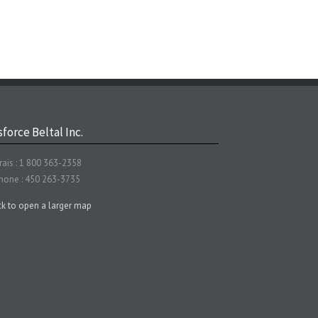
force Beltal Inc.
rais : 1 800 363-2358
hone : 450 263-3735