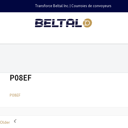
Transforce Beltal Inc. | Courroies de convoyeurs
P08EF
P08EF
Older