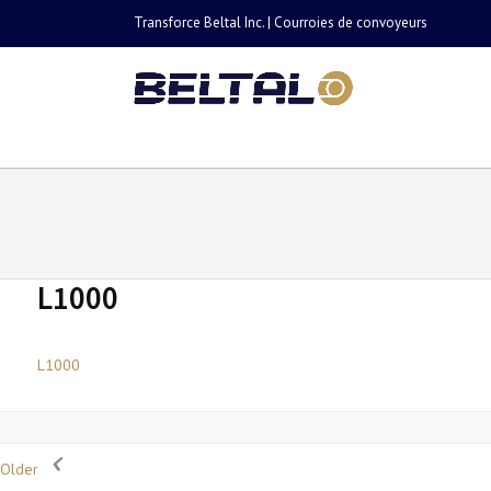
Transforce Beltal Inc. | Courroies de convoyeurs
L1000
L1000
Older