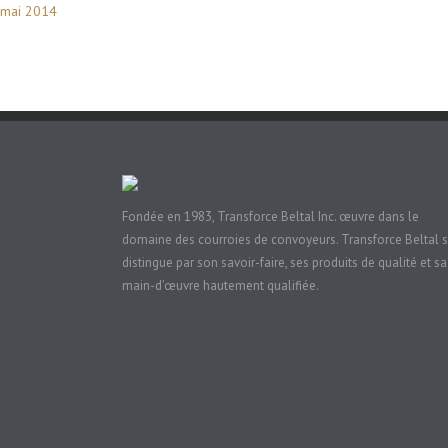
mai 2014
Fondée en 1983, Transforce Beltal Inc. œuvre dans le
domaine des courroies de convoyeurs. Transforce Beltal 
distingue par son savoir-faire, ses produits de qualité et sa
main-d’œuvre hautement qualifiée.