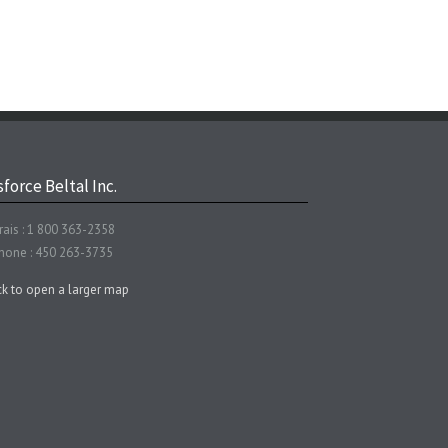
force Beltal Inc.
rais : 1 800 363-2358
hone : 450 263-3735