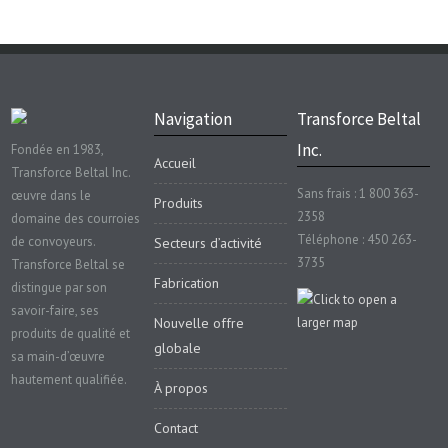
Navigation
Transforce Beltal
Inc.
Fondée en 1983,
Accueil
Transforce Beltal Inc.
Sans frais : 1 800 363-
œuvre dans le
Produits
2358
domaine des courroies
Téléphone : 450 263-
de convoyeurs.
Secteurs d’activité
3735
Transforce Beltal se
Fabrication
distingue par son
savoir-faire, ses
Nouvelle offre
produits de qualité et
globale
sa main-d’œuvre
hautement qualifiée.
À propos
Contact