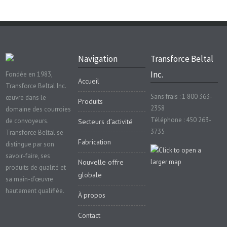
Navigation
Transforce Beltal
Inc.
Fondée en 1983,
Accueil
Transforce Beltal Inc.
Sans frais : 1 800 363-
œuvre dans le
Produits
2358
domaine des courroies
Téléphone : 450 263-
de convoyeurs.
Secteurs d’activité
3735
Transforce Beltal se
Fabrication
distingue par son
savoir-faire, ses
Nouvelle offre
produits de qualité et
globale
sa main-d’œuvre
hautement qualifiée.
À propos
Contact