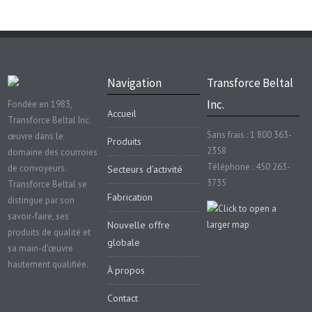
Navigation
Transforce Beltal
Inc.
Fondée en 1983,
Accueil
Transforce Beltal Inc.
Sans frais : 1 800 363-
œuvre dans le
Produits
2358
domaine des courroies
Téléphone : 450 263-
de convoyeurs.
Secteurs d’activité
3735
Transforce Beltal se
Fabrication
distingue par son
savoir-faire, ses
Nouvelle offre
produits de qualité et
globale
sa main-d’œuvre
hautement qualifiée.
À propos
Contact