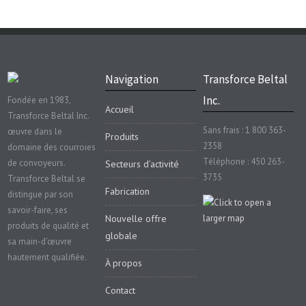
Navigation
Transforce Beltal
Inc.
Fondée en 1983,
Accueil
Transforce Beltal Inc.
Sans frais : 1 800 363-
œuvre dans le
Produits
2358
domaine des courroies
Téléphone : 450 263-
de convoyeurs.
Secteurs d’activité
3735
Transforce Beltal se
Fabrication
distingue par son
savoir-faire, ses
Nouvelle offre
produits de qualité et
globale
sa main-d’œuvre
hautement qualifiée.
À propos
Contact