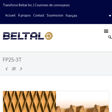
Transforce Beltal Inc. | Courroies de convoyeurs
Accueil
À propos
Contact
Soumission
Français
FP25-3T