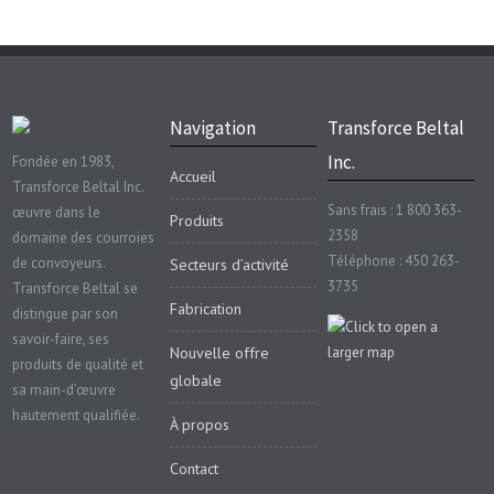
Navigation
Transforce Beltal
Inc.
Fondée en 1983,
Accueil
Transforce Beltal Inc.
Sans frais : 1 800 363-
œuvre dans le
Produits
2358
domaine des courroies
Téléphone : 450 263-
de convoyeurs.
Secteurs d’activité
3735
Transforce Beltal se
Fabrication
distingue par son
savoir-faire, ses
Nouvelle offre
produits de qualité et
globale
sa main-d’œuvre
hautement qualifiée.
À propos
Contact