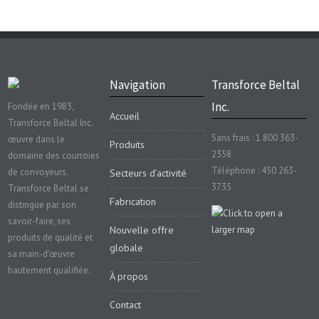
Navigation
Transforce Beltal
Inc.
Fondée en 1983,
Accueil
Transforce Beltal Inc.
Sans frais : 1 800 363-
œuvre dans le
Produits
2358
domaine des courroies
Téléphone : 450 263-
de convoyeurs.
Secteurs d’activité
3735
Transforce Beltal se
Fabrication
distingue par son
savoir-faire, ses
Nouvelle offre
produits de qualité et
globale
sa main-d’œuvre
hautement qualifiée.
À propos
Contact