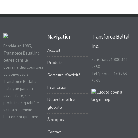
Navigation
Transforce Beltal
Inc.
Fondée en 1983,
Accueil
Transforce Beltal Inc.
Sans frais : 1 800 363-
œuvre dans le
Produits
2358
domaine des courroies
Téléphone : 450 263-
de convoyeurs.
Secteurs d’activité
3735
Transforce Beltal se
Fabrication
distingue par son
savoir-faire, ses
Nouvelle offre
produits de qualité et
globale
sa main-d’œuvre
hautement qualifiée.
À propos
Contact