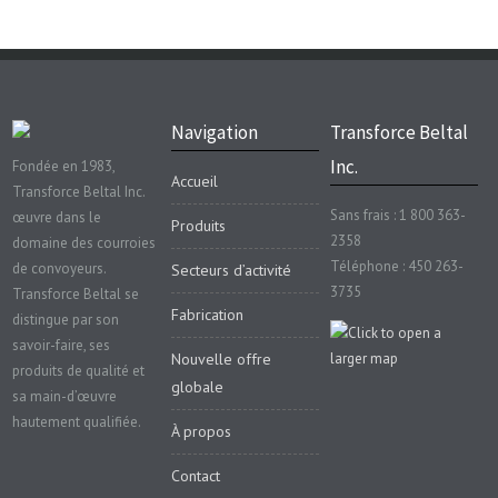
Navigation
Transforce Beltal
Inc.
Fondée en 1983,
Accueil
Transforce Beltal Inc.
Sans frais : 1 800 363-
œuvre dans le
Produits
2358
domaine des courroies
Téléphone : 450 263-
de convoyeurs.
Secteurs d’activité
3735
Transforce Beltal se
Fabrication
distingue par son
savoir-faire, ses
Nouvelle offre
produits de qualité et
globale
sa main-d’œuvre
hautement qualifiée.
À propos
Contact