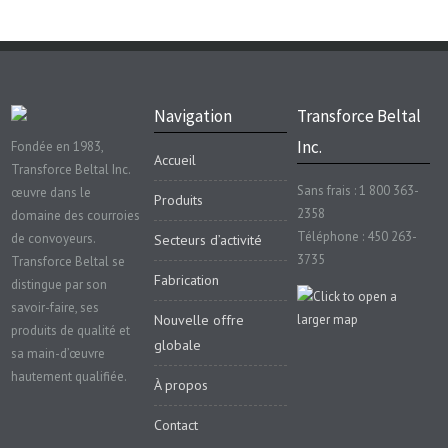
Navigation
Transforce Beltal
Inc.
Fondée en 1983,
Accueil
Transforce Beltal Inc.
Sans frais : 1 800 363-
œuvre dans le
Produits
2358
domaine des courroies
Téléphone : 450 263-
de convoyeurs.
Secteurs d’activité
3735
Transforce Beltal se
Fabrication
distingue par son
savoir-faire, ses
Nouvelle offre
produits de qualité et
globale
sa main-d’œuvre
hautement qualifiée.
À propos
Contact