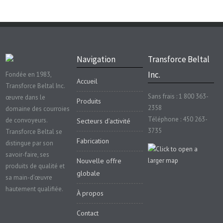
Navigation
Transforce Beltal
Inc.
Fondée en 1983,
Accueil
Transforce Beltal Inc.
Sans frais : 1 800 363-
œuvre dans le
Produits
2358
domaine des courroies
Téléphone : 450 263-
de convoyeurs.
Secteurs d’activité
3735
Transforce Beltal se
Fabrication
distingue par son
savoir-faire, ses
Nouvelle offre
produits de qualité et
globale
sa main-d’œuvre
hautement qualifiée.
À propos
Contact