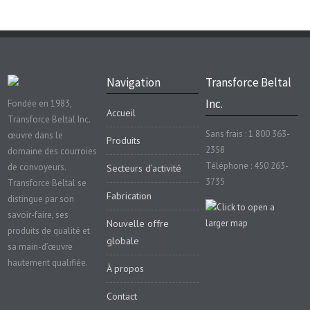
Navigation
Transforce Beltal
Inc.
Fondée en 1983,
Accueil
Transforce Beltal Inc.
Sans frais : 1 800 363-
œuvre dans le
Produits
2358
domaine des courroies
Téléphone : 450 263-
de convoyeurs.
Secteurs d’activité
3735
Transforce Beltal se
Fabrication
distingue par son
savoir-faire, ses
Nouvelle offre
produits de qualité et
globale
sa main-d’œuvre
hautement qualifiée.
À propos
Contact