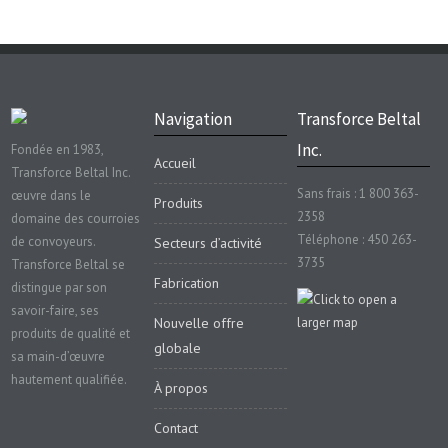
Navigation
Transforce Beltal
Inc.
Fondée en 1983,
Accueil
Transforce Beltal Inc.
Sans frais : 1 800 363-
œuvre dans le
Produits
2358
domaine des courroies
Téléphone : 450 263-
de convoyeurs.
Secteurs d’activité
3735
Transforce Beltal se
Fabrication
distingue par son
savoir-faire, ses
Nouvelle offre
produits de qualité et
globale
sa main-d’œuvre
hautement qualifiée.
À propos
Contact