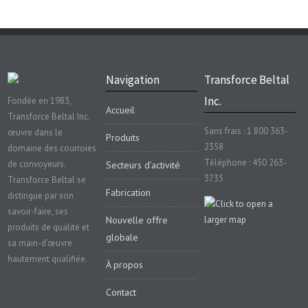
Navigation
Transforce Beltal
Inc.
Fondée en 1983,
Accueil
Transforce Beltal Inc.
Sans frais : 1 800 363-
œuvre dans le
Produits
2358
domaine des courroies
Téléphone : 450 263-
de convoyeurs.
Secteurs d’activité
3735
Transforce Beltal se
Fabrication
distingue par son
savoir-faire, ses
Nouvelle offre
produits de qualité et
globale
sa main-d’œuvre
hautement qualifiée.
À propos
Contact