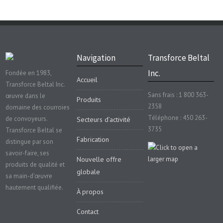
Navigation
Transforce Beltal
Inc.
Fondée en 1983,
Accueil
Transforce Beltal Inc.
Sans frais : 1 800 363-
œuvre dans le
Produits
2358
domaine des courroies
Téléphone : 450 263-
de convoyeurs.
Secteurs d’activité
3735
Transforce Beltal se
Fabrication
distingue par son
savoir-faire, ses
Nouvelle offre
produits de qualité et
globale
sa main-d’œuvre
hautement qualifiée.
À propos
Contact