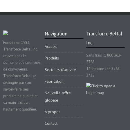
Navigation
Transforce Beltal
Inc.
Fondée en 1983,
Accueil
Transforce Beltal Inc.
Sans frais : 1 800 363-
œuvre dans le
Produits
2358
domaine des courroies
Téléphone : 450 263-
de convoyeurs.
Secteurs d’activité
3735
Transforce Beltal se
Fabrication
distingue par son
savoir-faire, ses
Nouvelle offre
produits de qualité et
globale
sa main-d’œuvre
hautement qualifiée.
À propos
Contact