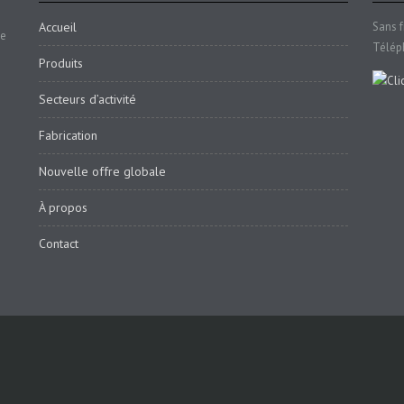
Accueil
Sans f
se
Télép
Produits
Secteurs d’activité
Fabrication
Nouvelle offre globale
À propos
Contact