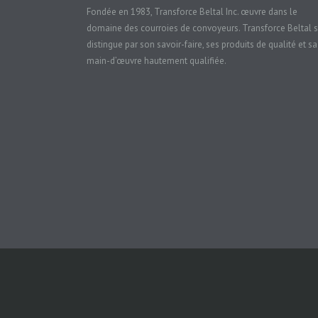
Fondée en 1983, Transforce Beltal Inc. œuvre dans le
domaine des courroies de convoyeurs. Transforce Beltal 
distingue par son savoir-faire, ses produits de qualité et sa
main-d’œuvre hautement qualifiée.