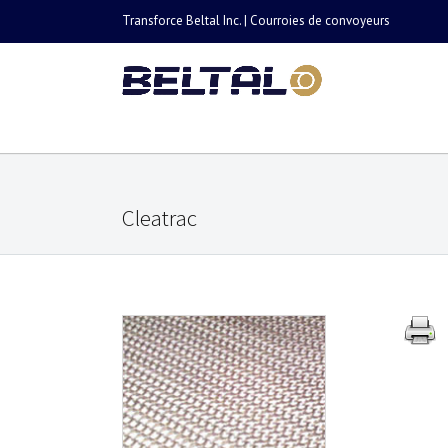
Transforce Beltal Inc. | Courroies de convoyeurs
Cleatrac