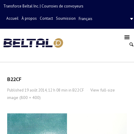
Transforce Beltal Inc. | Courroies de convoyeurs
Accueil
À propos
Contact
Soumission
Français
B22CF
B22CF
View full-size
Published
19 août 2014, 12 h 08 min
in
·
image (800 × 400)