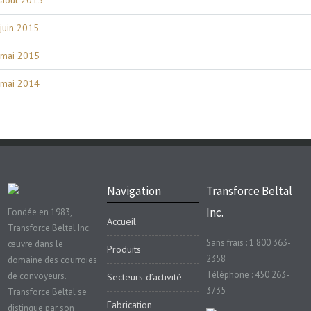
juin 2015
mai 2015
mai 2014
Navigation
Transforce Beltal
Inc.
Fondée en 1983,
Accueil
Transforce Beltal Inc.
Sans frais : 1 800 363-
œuvre dans le
Produits
2358
domaine des courroies
Téléphone : 450 263-
de convoyeurs.
Secteurs d’activité
3735
Transforce Beltal se
Fabrication
distingue par son