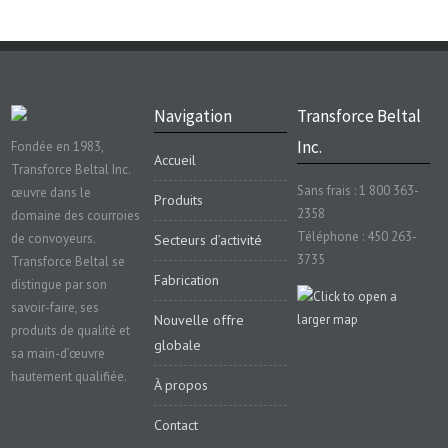
Navigation
Transforce Beltal
Inc.
Fondée en 1983,
Accueil
Transforce Beltal Inc.
Sans frais : 1 800 363-
œuvre dans le
Produits
2358
domaine des courroies
Téléphone : 450 263-
de convoyeurs.
Secteurs d’activité
3735
Transforce Beltal se
Fabrication
distingue par son
savoir-faire, ses
Nouvelle offre
produits de qualité et
globale
sa main-d’œuvre
hautement qualifiée.
À propos
Contact