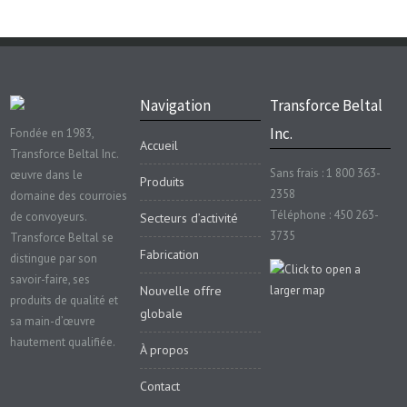
Navigation
Transforce Beltal
Inc.
Fondée en 1983,
Accueil
Transforce Beltal Inc.
Sans frais : 1 800 363-
œuvre dans le
Produits
2358
domaine des courroies
Téléphone : 450 263-
de convoyeurs.
Secteurs d’activité
3735
Transforce Beltal se
Fabrication
distingue par son
savoir-faire, ses
Nouvelle offre
produits de qualité et
globale
sa main-d’œuvre
hautement qualifiée.
À propos
Contact