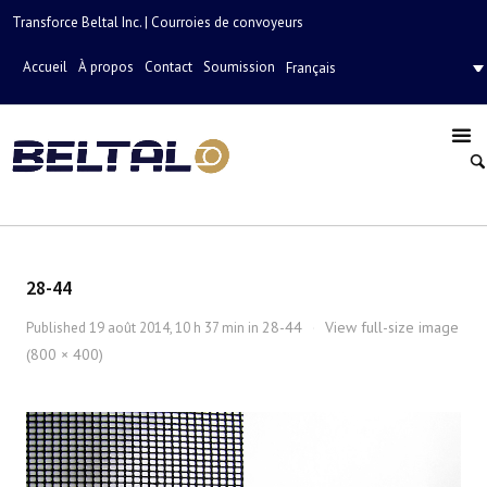
Transforce Beltal Inc. | Courroies de convoyeurs
Accueil
À propos
Contact
Soumission
Français
28-44
28-44
View full-size image
Published
19 août 2014, 10 h 37 min
in
·
(800 × 400)