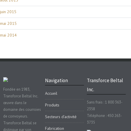
juin 2015
mai 2015
mai 2014
Navigation
Transforce Beltal
Inc.
Fondée en 1983,
Accueil
Transforce Beltal Inc.
Sans frais : 1 800 363-
œuvre dans le
Produits
2358
domaine des courroies
Téléphone : 450 263-
de convoyeurs.
Secteurs d’activité
3735
Transforce Beltal se
Fabrication
distingue par son