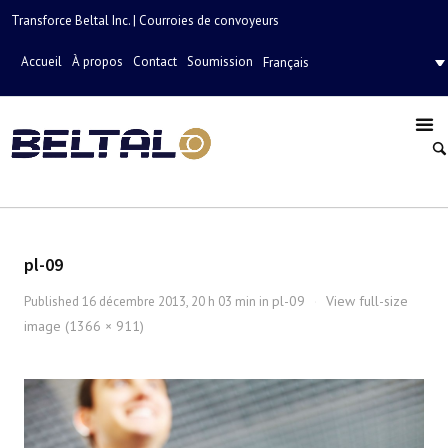
Transforce Beltal Inc. | Courroies de convoyeurs
Accueil
À propos
Contact
Soumission
Français
pl-09
pl-09
View full-size
Published
16 décembre 2013, 20 h 03 min
in
·
image (1366 × 911)