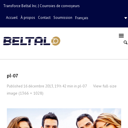
Transforce Beltal Inc. | Courroies de convoyeurs
Accueil
À propos
Contact
Soumission
Français
pl-07
pl-07
View full-size
Published
16 décembre 2013, 19 h 42 min
in
·
image (1366 × 1028)