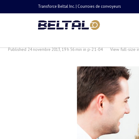
Transforce Beltal Inc. | Courroies de convoyeurs
p-21-04
Published
in
p-21-04
·
View full-size
24 novembre 2013, 19 h 56 min