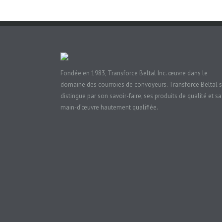
Fondée en 1983, Transforce Beltal Inc. œuvre dans le
domaine des courroies de convoyeurs. Transforce Beltal 
distingue par son savoir-faire, ses produits de qualité et sa
main-d’œuvre hautement qualifiée.