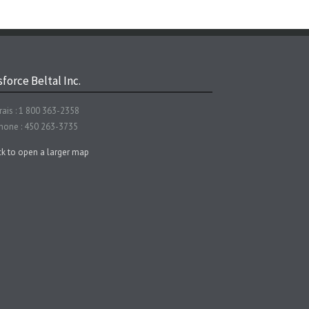
force Beltal Inc.
rais : 1 800 363-2358
hone : 450 263-3735