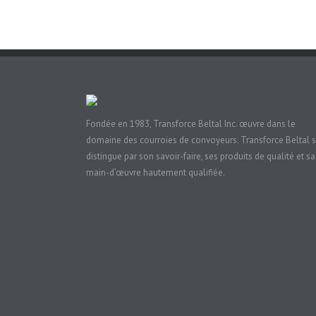
Fondée en 1983, Transforce Beltal Inc. œuvre dans le
domaine des courroies de convoyeurs. Transforce Beltal 
distingue par son savoir-faire, ses produits de qualité et sa
main-d’œuvre hautement qualifiée.