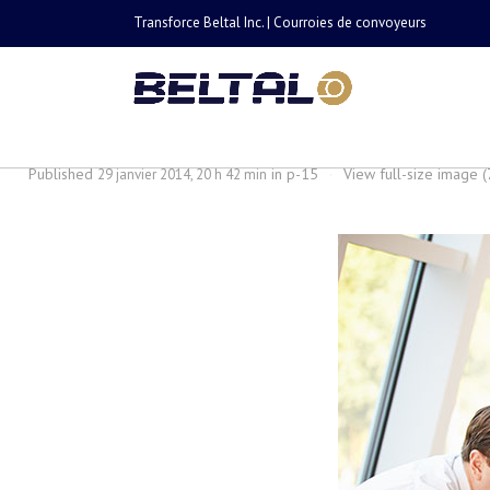
Transforce Beltal Inc. | Courroies de convoyeurs
p-15
Published
in
p-15
·
View full-size image 
29 janvier 2014, 20 h 42 min