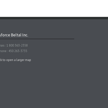
force Beltal Inc.
rais : 1 800 363-2358
hone : 450 263-3735