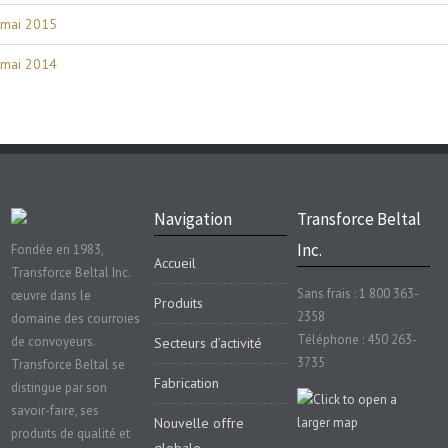
mai 2015
mai 2014
Navigation
Transforce Beltal
Inc.
Fondée en 1983,
Accueil
Transforce Beltal Inc.
Sans frais : 1 800 363-
œuvre dans le
Produits
2358
domaine des courroies
Téléphone : 450 263-
de convoyeurs.
Secteurs d’activité
3735
Transforce Beltal se
Fabrication
distingue par son
savoir-faire, ses
Nouvelle offre
produits de qualité et
globale