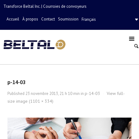
Transforce Beltal Inc. | Courroies de convoyeurs
Accueil
À propos
Contact
Soumission
Français
p-14-03
p-14-03
View full-
Published
23 novembre 2013, 21 h 10 min
in
·
size image (1101 × 334)