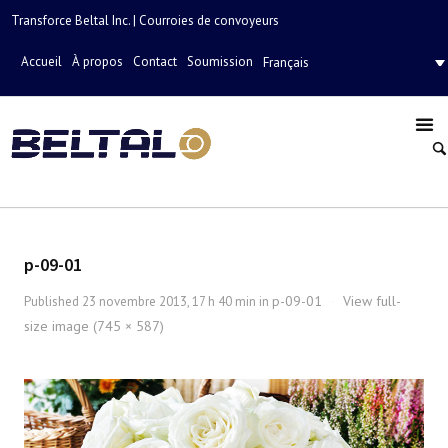
Transforce Beltal Inc. | Courroies de convoyeurs
Accueil
À propos
Contact
Soumission
Français
p-09-01
p-09-01
View full-
Published
23 novembre 2013, 17 h 40 min
in
·
size image (745 × 587)