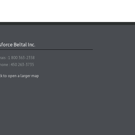
force Beltal Inc.
rais : 1 800 363-2358
hone : 450 263-3735