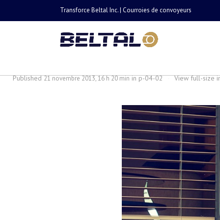
Transforce Beltal Inc. | Courroies de convoyeurs
p-04-02
Published
in
p-04-02
·
View full-size
21 novembre 2013, 16 h 20 min