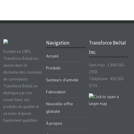
Navigation
Transforce Beltal
Inc.
Fondée en 1983,
Accueil
Transforce Beltal Inc.
Sans frais : 1 800 363-
œuvre dans le
Produits
2358
domaine des courroies
Téléphone : 450 263-
de convoyeurs.
Secteurs d’activité
3735
Transforce Beltal se
Fabrication
distingue par son
savoir-faire, ses
Nouvelle offre
produits de qualité et
globale
sa main-d’œuvre
hautement qualifiée.
À propos