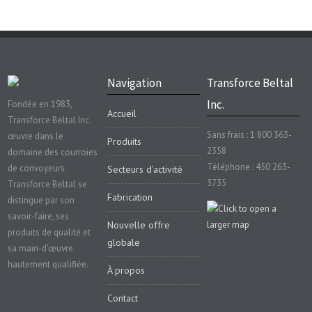
Navigation
Transforce Beltal
Inc.
Fondée en 1983,
Accueil
Transforce Beltal Inc.
Sans frais : 1 800 363-
œuvre dans le
Produits
2358
domaine des courroies
Téléphone : 450 263-
de convoyeurs.
Secteurs d’activité
3735
Transforce Beltal se
Fabrication
distingue par son
savoir-faire, ses
Nouvelle offre
produits de qualité et
globale
sa main-d’œuvre
hautement qualifiée.
À propos
Contact